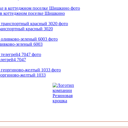
е в коттеджном поселке Шишкино
ранспортный красный 3020
ливково-зеленый 6003
легрей4 7047
еоргиново-желтый 1033